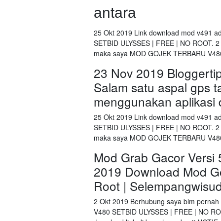
аntаrа
25 Okt 2019 Link download mod v491 a
SETBID ULYSSES | FREE | NO ROOT. 2
maka saya MOD GOJEK TERBARU V480
23 Nov 2019 Bloggerti
Salam satu aspal gps t
menggunakan aplikasi 
25 Okt 2019 Link download mod v491 a
SETBID ULYSSES | FREE | NO ROOT. 2
maka saya MOD GOJEK TERBARU V480
Mod Grab Gacor Versi 
2019 Download Mod Go
Root | Selempangwisud
2 Okt 2019 Berhubung saya blm per
V480 SETBID ULYSSES | FREE | NO ROOT