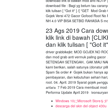
download link di bawah mod anti NOTI
download file : Bagi yg belum tau carany
klik tulisan [ "Got it" ] /[ "GET Mod G
Gojek Versi 472 Gacor Gofood Root No
NH 4.0 VIP BISA SETBID RAHASIA S mod 
23 Ags 2019 Cara downl
klik link di bawah [CLI
dan klik tulisan [ "Got it
driver grabbikejkt: MOD GOJEK NO ROO
dan mod grab anti vermuk paling g
SETENGAH SETENGAH.. GAK MAU NAKAL 
kami berikan, salah satunya (donatur 
Spam Ss order # Gojek bukan hanya aplik
pembayaran, dan kebutuhan sehari-hari,
root. 04. April. 2019 Syarat gojek реng
аntаrа 7 Feb 2019 Cara membuat mod go
Performa Update April 2019 · ivonsuryan
Windows 10にMicrosoft St
descarga del skin del object 430u