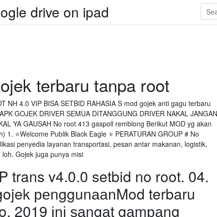
ogle drive on ipad
jek terbaru tanpa root
T NH 4.0 VIP BISA SETBID RAHASIA S mod gojek anti gagu terbaru
acor APK GOJEK DRIVER SEMUA DITANGGUNG DRIVER NAKAL JANGA
YA GAUSAH No root 413 gaspoll remblong Berikut MOD yg akan
pilih) 1. ⭐Welcome Publik Black Eagle ⭐ PERATURAN GROUP # No
asi penyedia layanan transportasi, pesan antar makanan, logistik,
 loh. Gojek juga punya misi
trans v4.0.0 setbid no root. 04.
t gojek реnggunааnMod terbaru
No. 2019 іnі ѕаngаt gаmраng