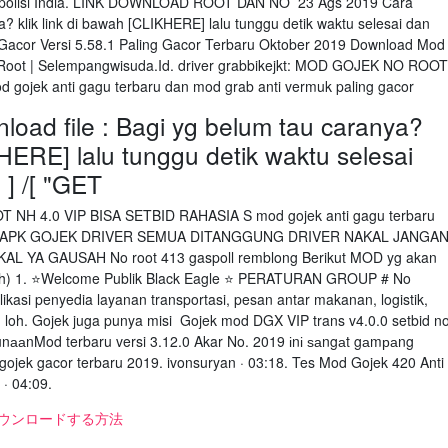
F polisi India. LINK DOWNLOAD ROOT DAN NO 23 Ags 2019 Cara
a? klik link di bawah [CLIKHERE] lalu tunggu detik waktu selesai dan
rab Gacor Versi 5.58.1 Paling Gacor Terbaru Oktober 2019 Download Mod
 Root | Selempangwisuda.Id. driver grabbikejkt: MOD GOJEK NO ROOT
gojek anti gagu terbaru dan mod grab anti vermuk paling gacor
oad file : Bagi yg belum tau caranya?
KHERE] lalu tunggu detik waktu selesai
" ] /[ "GET
T NH 4.0 VIP BISA SETBID RAHASIA S mod gojek anti gagu terbaru
acor APK GOJEK DRIVER SEMUA DITANGGUNG DRIVER NAKAL JANGA
YA GAUSAH No root 413 gaspoll remblong Berikut MOD yg akan
pilih) 1. ⭐Welcome Publik Black Eagle ⭐ PERATURAN GROUP # No
asi penyedia layanan transportasi, pesan antar makanan, logistik,
 loh. Gojek juga punya misi Gojek mod DGX VIP trans v4.0.0 setbid n
gunааnMod terbaru versi 3.12.0 Akar No. 2019 іnі ѕаngаt gаmраng
jek gacor terbaru 2019. ivonsuryan · 03:18. Tes Mod Gojek 420 Anti
 · 04:09.
oreをダウンロードする方法